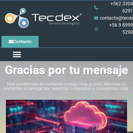
+562 3304
6291
contacto@tecde
+56 9 8999
5290
Contacto
Gracias por tu mensaje
Nos pondremos en contacto contigo muy pronto. Mientras te
invitamos a navegar por nuestros contenidos y conocernos más: