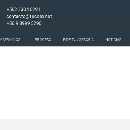
+562 3304 6291
contacto@tecdex.net
+56 9 8999 5290
 SERVICIOS
PROCESO
PIDE TU ASESORÍA
NOTICIAS