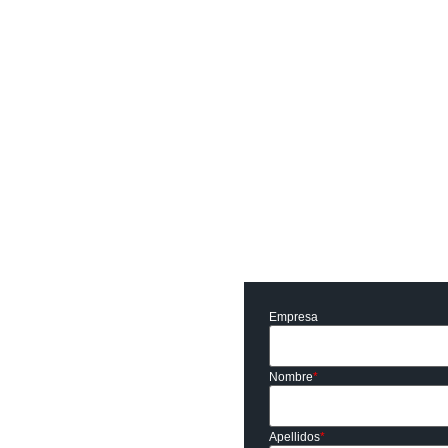
Empresa
iere tu empresa.
Nombre
*
tes, en sus plazos, dentro de
rsión.
Apellidos
*
apacidades técnicas y humanas