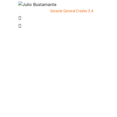
Julio Bustamante
Gerente General Credex S.A.
Hablemos
sobre tu proyecto
Tenemos la expertise profesional que requ
Nos adaptamos a las reales necesidades de nuestros clien
sus presupuestos y garantizando un real retorno de su inve
Nuestros profesionales se caracterizan por poseer las c