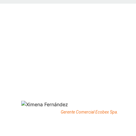
“La gestión de TecDex para nuestra empresa es fundam
problemas de envío de archivos, o apoyo en instalaci
nos ayuda con la agilidad de las gestiones que neces
nuestras solicitudes”
Ximena Fernández
Gerente Comercial Ecobex Spa.
“El servicio de Tecdex para Credex consta en entregar
es crítico. Y agradecemos que sean conscientes de es
clientes. Eso es lo que más me gusta de Tecdex: perci