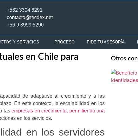
+562 3304 6291
contacto@tecdex.net
+56 9 8999 5290
CTOS Y SERVICIOS
PROCESO
PIDE TU ASESORÍA
uales en Chile para
Otros con
apacidad de adaptarse al crecimiento y a las
azo. En este contexto, la escalabilidad en los
ra las
empresas en crecimiento, permitiendo una
pciones en los servicios.
lidad en los servidores