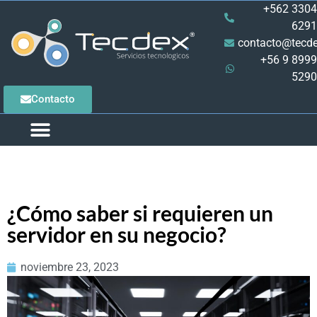
+562 3304
6291
contacto@tecde
+56 9 8999
5290
Contacto
QUIENES SOMOS
CASOS DE ÉXITO
PRODUCTOS Y SERVICIOS
PIDE TU ASESORÍA
¿Cómo saber si requieren un
servidor en su negocio?
noviembre 23, 2023