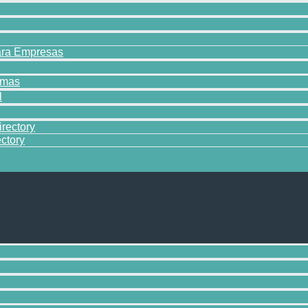
para Empresas
rmas
l
irectory
ctory