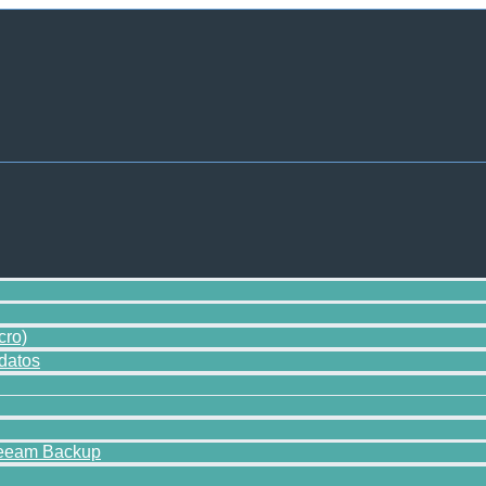
cro)
datos
Veeam Backup