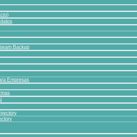
cro)
 datos
 Veeam Backup
para Empresas
ormas
l
irectory
ectory