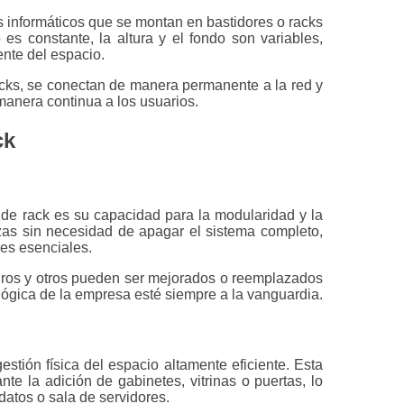
 informáticos que se montan en bastidores o racks
s constante, la altura y el fondo son variables,
ente del espacio.
acks, se conectan de manera permanente a la red y
anera continua a los usuarios.
ck
 de rack es su capacidad para la modularidad y la
iezas sin necesidad de apagar el sistema completo,
nes esenciales.
os y otros pueden ser mejorados o reemplazados
ológica de la empresa esté siempre a la vanguardia.
estión física del espacio altamente eficiente. Esta
te la adición de gabinetes, vitrinas o puertas, lo
datos o sala de servidores.