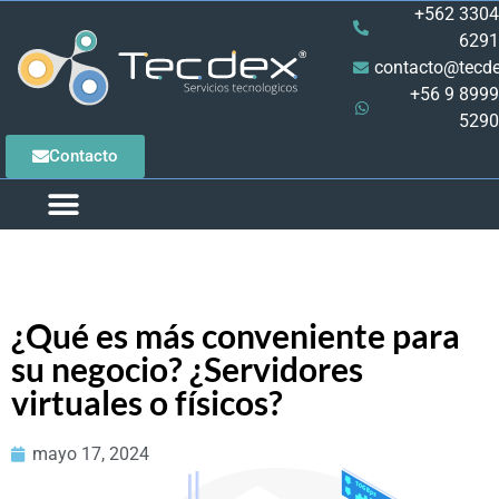
+562 3304
6291
contacto@tecde
+56 9 8999
5290
Contacto
QUIENES SOMOS
CASOS DE ÉXITO
PRODUCTOS Y SERVICIOS
PIDE TU ASESORÍA
¿Qué es más conveniente para
su negocio? ¿Servidores
virtuales o físicos?
mayo 17, 2024