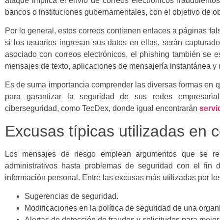
ataque implica el envío de correos electrónicos fraudulento
bancos o instituciones gubernamentales, con el objetivo de ob
Por lo general, estos correos contienen enlaces a páginas falsa
si los usuarios ingresan sus datos en ellas, serán capturad
asociado con correos electrónicos, el phishing también se 
mensajes de texto, aplicaciones de mensajería instantánea y 
Es de suma importancia comprender las diversas formas en 
para garantizar la seguridad de sus redes empresaria
ciberseguridad, como TecDex, donde igual encontrarán
servi
Excusas típicas utilizadas en 
Los mensajes de riesgo emplean argumentos que se rel
administrativos hasta problemas de seguridad con el fin
información personal. Entre las excusas más utilizadas por lo
Sugerencias de seguridad.
Modificaciones en la política de seguridad de una organ
Alertas de detección de fraudes y solicitudes para mejor