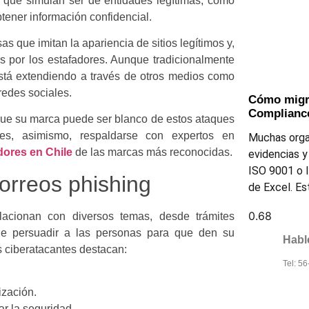
s que simulan ser de entidades legítimas, como
tener información confidencial.
s que imitan la apariencia de sitios legítimos y,
os por los estafadores. Aunque tradicionalmente
está extendiendo a través de otros medios como
redes sociales.
Cómo migra
Compliance
que su marca puede ser blanco de estos ataques
les, asimismo, respaldarse con expertos en
Muchas orga
dores en Chile
de las marcas más reconocidas.
evidencias y
ISO 9001 o I
correos phishing
de Excel. E
acionan con diversos temas, desde trámites
 de persuadir a las personas para que den su
Hab
s ciberatacantes destacan:
Tel: 5
ización.
ar la seguridad.