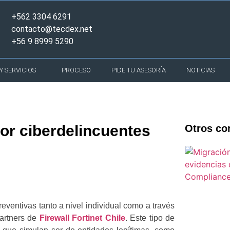
+562 3304 6291
contacto@tecdex.net
+56 9 8999 5290
 SERVICIOS
PROCESO
PIDE TU ASESORÍA
NOTICIAS
por ciberdelincuentes
Otros co
ventivas tanto a nivel individual como a través
partners de
Firewall Fortinet Chile
. Este tipo de