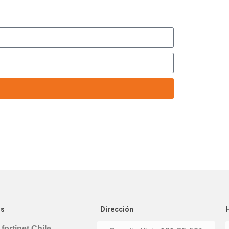
os
Dirección
 fortinet Chile