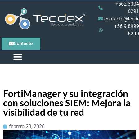
+562 3304
6291
contacto@tecde
+56 9 8999
5290
Contacto
QUIENES SOMOS
CASOS DE ÉXITO
PRODUCTOS Y SERVICIOS
PIDE TU ASESORÍA
FortiManager y su integración
con soluciones SIEM: Mejora la
visibilidad de tu red
febrero 23, 2026