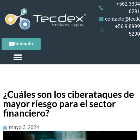
+562 3304
6291
contacto@tecde
+56 9 8999
5290
Contacto
QUIENES SOMOS
CASOS DE ÉXITO
PRODUCTOS Y SERVICIOS
PIDE TU ASESORÍA
¿Cuáles son los ciberataques de
mayor riesgo para el sector
financiero?
mayo 3, 2024