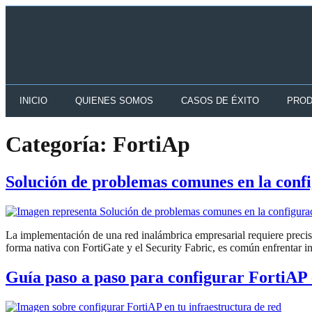
INICIO
QUIENES SOMOS
CASOS DE ÉXITO
PROD
Categoría:
FortiAp
Solución de problemas comunes en la conf
La implementación de una red inalámbrica empresarial requiere precisi
forma nativa con FortiGate y el Security Fabric, es común enfrentar i
Guía paso a paso para configurar FortiAP 