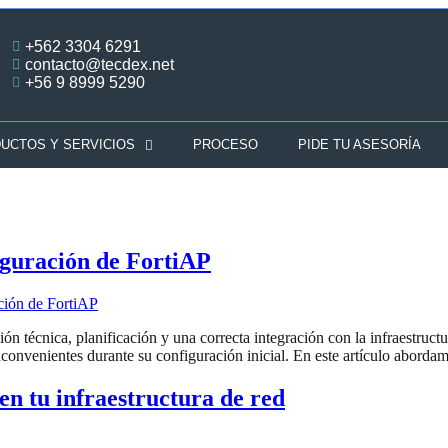
+562 3304 6291
contacto@tecdex.net
+56 9 8999 5290
UCTOS Y SERVICIOS
PROCESO
PIDE TU ASESORÍA
iguración de FortiAP
ón técnica, planificación y una correcta integración con la infraestruc
nconvenientes durante su configuración inicial. En este artículo abord
en tu infraestructura de red